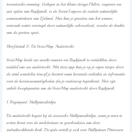
toeristische ervaring. Gelegen in het kleine dorpje Flúðir, ongeveer een
uur rijden van Reykjavik, is de Secret Lagoon de oudste natuurlijke
warmwaterbron van IJsland. Hier kun je genieten van het warme,
minerale water omringd door natuurlijke schoonheid, zonder de drukte
van de grotere spa’s.
Hoofdstuk 3: De VoiceMap Audiotocht
VoiceMap biedt een unieke manier om Reykjavik te ontdekken door
middel van een audiotocht. Met deze app kun je op je eigen tempo door
de stad wandelen terwijl je luistert naar boeiende verhalen en informatie
over de bezienswaardigheden die je onderweg tegenkomt. Hier zijn
enkele hoogtepunten van de VoiceMap audiotocht door Reykjavik.
1. Beginpunt: Hallgrímskirkja
De audiotocht begint bij de iconische Hallgrímskirkja, waar je meer te
weten komt over de architectuur en geschiedenis van deze
indrukwekkende kerk. De gids vertelt je ook over Hallgrímur Pétursson