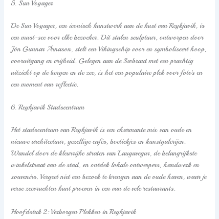
5. Sun Voyager
De Sun Voyager, een iconisch kunstwerk aan de kust van Reykjavik, is
een must-see voor elke bezoeker. Dit stalen sculptuur, ontworpen door
Jón Gunnar Árnason, stelt een Vikingschip voor en symboliseert hoop,
vooruitgang en vrijheid. Gelegen aan de Sæbraut met een prachtig
uitzicht op de bergen en de zee, is het een populaire plek voor foto’s en
een moment van reflectie.
6. Reykjavik Stadscentrum
Het stadscentrum van Reykjavik is een charmante mix van oude en
nieuwe architectuur, gezellige cafés, boetiekjes en kunstgalerijen.
Wandel door de kleurrijke straten van Laugavegur, de belangrijkste
winkelstraat van de stad, en ontdek lokale ontwerpers, handwerk en
souvenirs. Vergeet niet een bezoek te brengen aan de oude haven, waar je
verse zeevruchten kunt proeven in een van de vele restaurants.
Hoofdstuk 2: Verborgen Plekken in Reykjavik