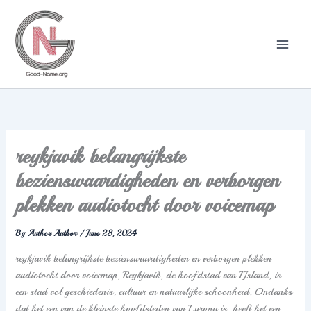
Skip
to
content
reykjavik belangrijkste
bezienswaardigheden en verborgen
plekken audiotocht door voicemap
By
Author Author
/
June 28, 2024
reykjavik belangrijkste bezienswaardigheden en verborgen plekken
audiotocht door voicemap, Reykjavik, de hoofdstad van IJsland, is
een stad vol geschiedenis, cultuur en natuurlijke schoonheid. Ondanks
dat het een van de kleinste hoofdsteden van Europa is, heeft het een