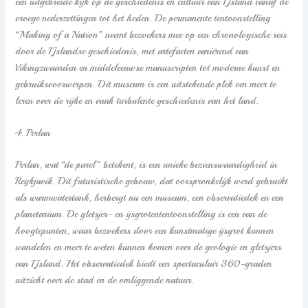
een uitgebreide kijk op de geschiedenis en cultuur van IJsland vanaf de
vroege nederzettingen tot het heden. De permanente tentoonstelling
“Making of a Nation” neemt bezoekers mee op een chronologische reis
door de IJslandse geschiedenis, met artefacten variërend van
Vikingzwaarden en middeleeuwse manuscripten tot moderne kunst en
gebruiksvoorwerpen. Dit museum is een uitstekende plek om meer te
leren over de rijke en vaak turbulente geschiedenis van het land.
4. Perlan
Perlan, wat “de parel” betekent, is een unieke bezienswaardigheid in
Reykjavik. Dit futuristische gebouw, dat oorspronkelijk werd gebruikt
als warmwatertank, herbergt nu een museum, een observatiedek en een
planetarium. De gletsjer- en ijsgrotententoonstelling is een van de
hoogtepunten, waar bezoekers door een kunstmatige ijsgrot kunnen
wandelen en meer te weten kunnen komen over de geologie en gletsjers
van IJsland. Het observatiedek biedt een spectaculair 360-graden
uitzicht over de stad en de omliggende natuur.