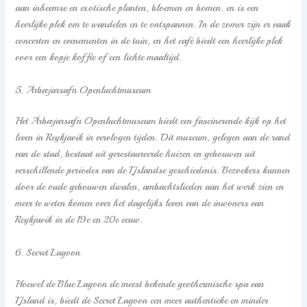
aan inheemse en exotische planten, bloemen en bomen, en is een
heerlijke plek om te wandelen en te ontspannen. In de zomer zijn er vaak
concerten en evenementen in de tuin, en het café biedt een heerlijke plek
voor een kopje koffie of een lichte maaltijd.
5. Árbæjarsafn Openluchtmuseum
Het Árbæjarsafn Openluchtmuseum biedt een fascinerende kijk op het
leven in Reykjavik in vervlogen tijden. Dit museum, gelegen aan de rand
van de stad, bestaat uit gerestaureerde huizen en gebouwen uit
verschillende periodes van de IJslandse geschiedenis. Bezoekers kunnen
door de oude gebouwen dwalen, ambachtslieden aan het werk zien en
meer te weten komen over het dagelijks leven van de inwoners van
Reykjavik in de 19e en 20e eeuw.
6. Secret Lagoon
Hoewel de Blue Lagoon de meest bekende geothermische spa van
IJsland is, biedt de Secret Lagoon een meer authentieke en minder