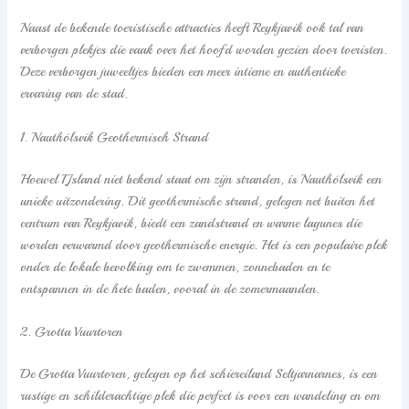
Naast de bekende toeristische attracties heeft Reykjavik ook tal van
verborgen plekjes die vaak over het hoofd worden gezien door toeristen.
Deze verborgen juweeltjes bieden een meer intieme en authentieke
ervaring van de stad.
1. Nauthólsvík Geothermisch Strand
Hoewel IJsland niet bekend staat om zijn stranden, is Nauthólsvík een
unieke uitzondering. Dit geothermische strand, gelegen net buiten het
centrum van Reykjavik, biedt een zandstrand en warme lagunes die
worden verwarmd door geothermische energie. Het is een populaire plek
onder de lokale bevolking om te zwemmen, zonnebaden en te
ontspannen in de hete baden, vooral in de zomermaanden.
2. Grotta Vuurtoren
De Grotta Vuurtoren, gelegen op het schiereiland Seltjarnarnes, is een
rustige en schilderachtige plek die perfect is voor een wandeling en om