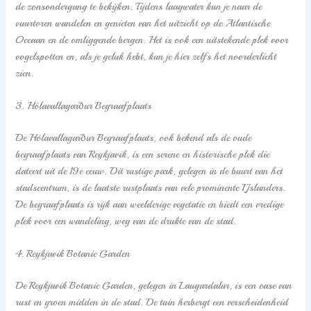
de zonsondergang te bekijken. Tijdens laagwater kun je naar de
vuurtoren wandelen en genieten van het uitzicht op de Atlantische
Oceaan en de omliggende bergen. Het is ook een uitstekende plek voor
vogelspotten en, als je geluk hebt, kun je hier zelfs het noorderlicht
zien.
3. Hólavallagarður Begraafplaats
De Hólavallagarður Begraafplaats, ook bekend als de oude
begraafplaats van Reykjavik, is een serene en historische plek die
dateert uit de 19e eeuw. Dit rustige park, gelegen in de buurt van het
stadscentrum, is de laatste rustplaats van vele prominente IJslanders.
De begraafplaats is rijk aan weelderige vegetatie en biedt een vredige
plek voor een wandeling, weg van de drukte van de stad.
4. Reykjavik Botanic Garden
De Reykjavik Botanic Garden, gelegen in Laugardalur, is een oase van
rust en groen midden in de stad. De tuin herbergt een verscheidenheid