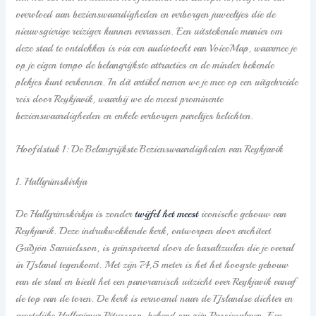
overvloed aan bezienswaardigheden en verborgen juweeltjes die de
nieuwsgierige reiziger kunnen verrassen. Een uitstekende manier om
deze stad te ontdekken is via een audiotocht van VoiceMap, waarmee je
op je eigen tempo de belangrijkste attracties en de minder bekende
plekjes kunt verkennen. In dit artikel nemen we je mee op een uitgebreide
reis door Reykjavik, waarbij we de meest prominente
bezienswaardigheden en enkele verborgen pareltjes belichten.
Hoofdstuk 1: De Belangrijkste Bezienswaardigheden van Reykjavik
1. Hallgrímskirkja
De Hallgrímskirkja is zonder
twijfel het meest
iconische gebouw van
Reykjavik. Deze indrukwekkende kerk, ontworpen door architect
Guðjón Samúelsson, is geïnspireerd door de basaltzuilen die je overal
in IJsland tegenkomt. Met zijn 74,5 meter is het het hoogste gebouw
van de stad en biedt het een panoramisch uitzicht over Reykjavik vanaf
de top van de toren. De kerk is vernoemd naar de IJslandse dichter en
geestelijke Hallgrímur Pétursson, bekend om zijn Passiesalmen. Een